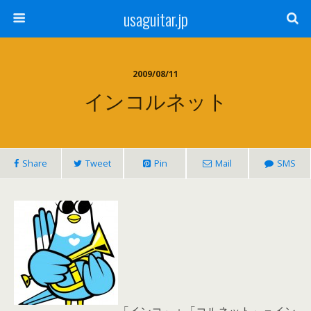
usaguitar.jp
2009/08/11
インコルネット
Share
Tweet
Pin
Mail
SMS