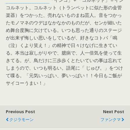
「インコ」＋「コルネット」＝イン
コルネット。コルネット（トランペットに似た形の金管
楽器）をつかった、売れないものまね芸人。音をつかっ
たモノマネのウデはなかなかのものだが、センが細いた
め舞台度胸に欠けている。いつも思った通りのステージ
が出来ず悔しい思いをしているが、好きなコトバ「鳴
（泣）くより笑え！」の精神で日々けなげに生きてい
る。本当は寂しがりやで、臆病で、人一倍気を使って生
きてる。が、鳥だけに三歩歩くとたいていの事は忘れて
しまうので、いつも明るい。語尾に「 じゅび。」をつけ
て喋る。「元気いっぱい、夢いっぱい！！今日もご飯が
サイコーうまい！」
Previous Post
Next Post
クジラモーン
ファンクマ