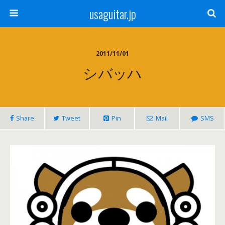
usaguitar.jp
2011/11/01
シバッハ
Share
Tweet
Pin
Mail
SMS