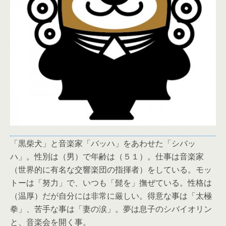
「黒柴犬」と音楽家「バッハ」をあわせた「シバッ
ハ」。性別は（男）で年齢は（５１）。仕事は音楽家
（世界的に有名な交響楽団の指揮者）をしている。モッ
トーは「努力」で、いつも「髭を」撫ぜている。性格は
（温厚）だが自分には非常に厳しい。得意な事は「太極
拳」、苦手な事は「妻の涙」。夢は息子のシバイオリン
と、音楽会を開く事。